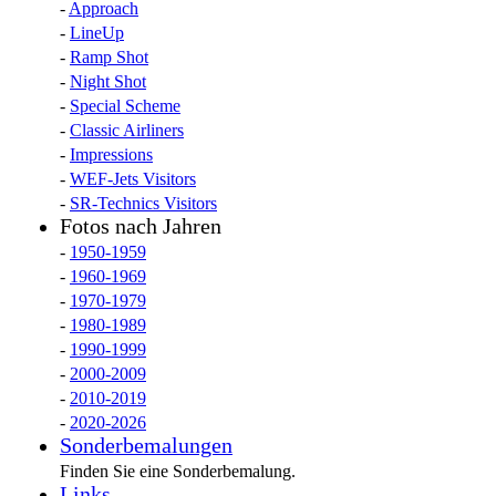
-
Approach
-
LineUp
-
Ramp Shot
-
Night Shot
-
Special Scheme
-
Classic Airliners
-
Impressions
-
WEF-Jets Visitors
-
SR-Technics Visitors
Fotos nach Jahren
-
1950-1959
-
1960-1969
-
1970-1979
-
1980-1989
-
1990-1999
-
2000-2009
-
2010-2019
-
2020-2026
Sonderbemalungen
Finden Sie eine Sonderbemalung.
Links